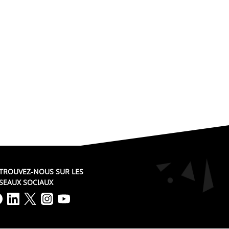
TROUVEZ-NOUS SUR LES
SEAUX SOCIAUX
Lien vers notre page Facebook
Lien vers notre page LinkedIn
Lien vers notre page Twitter
Lien vers notre page Instag
Lien vers notre page Yout