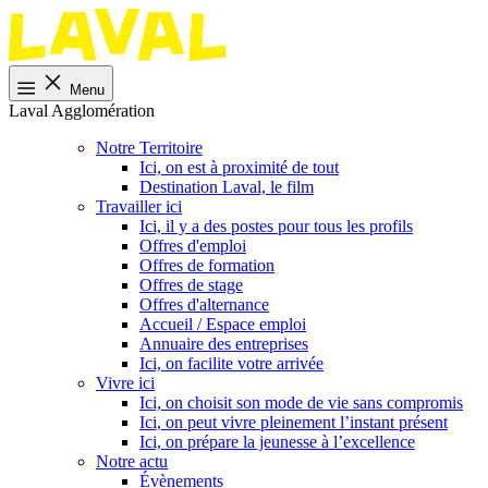
Menu
Laval Agglomération
Notre Territoire
Ici, on est à proximité de tout
Destination Laval, le film
Travailler ici
Ici, il y a des postes pour tous les profils
Offres d'emploi
Offres de formation
Offres de stage
Offres d'alternance
Accueil / Espace emploi
Annuaire des entreprises
Ici, on facilite votre arrivée
Vivre ici
Ici, on choisit son mode de vie sans compromis
Ici, on peut vivre pleinement l’instant présent
Ici, on prépare la jeunesse à l’excellence
Notre actu
Évènements